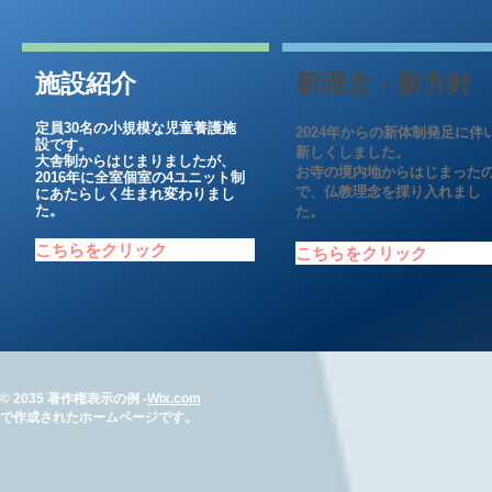
施設紹介
新理念・新方針
定員30名の小規模な児童養護施
2024年からの新体制発足に伴
設です。
新しくしました。
大舎制からはじまりましたが、
お寺の境内地からはじまった
2016年に全室個室の4ユニット制
で、仏教理念を採り入れまし
にあたらしく生まれ変わりまし
た。
た。
こちらをクリック
こちらをクリック
© 2035 著作権表示の例 -
Wix.com
で作成されたホームページです。