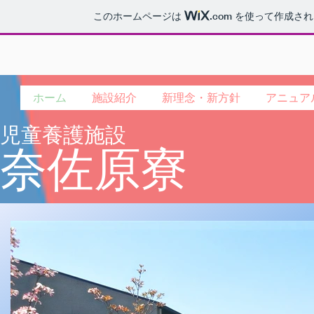
このホームページは
.com
を使って作成され
ホーム
施設紹介
新理念・新方針
アニュア
児童養護施設
奈佐原寮