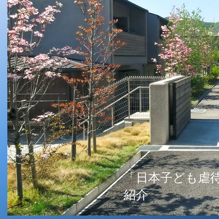
「日本子ども虐
紹介